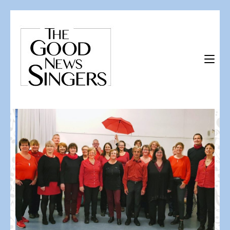
Skip
to
content
(Press
The Good News Singers
Herzlich willkommen!
Enter)