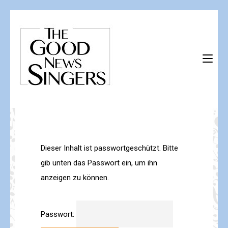
Skip
to
content
(Press
The Good News Singers
Herzlich willkommen!
Enter)
Dieser Inhalt ist passwortgeschützt. Bitte
gib unten das Passwort ein, um ihn
anzeigen zu können.
Passwort: