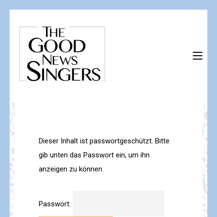
Skip
to
content
(Press
The Good News Singers
Herzlich willkommen!
Enter)
Dieser Inhalt ist passwortgeschützt. Bitte
gib unten das Passwort ein, um ihn
anzeigen zu können.
Passwort: