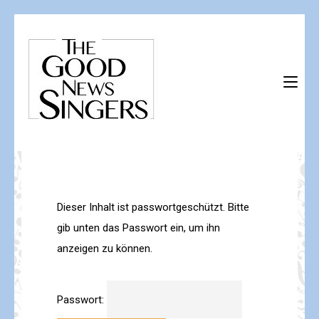
Skip
to
content
(Press
The Good News Singers
Herzlich willkommen!
Enter)
Dieser Inhalt ist passwortgeschützt. Bitte
gib unten das Passwort ein, um ihn
anzeigen zu können.
Passwort: