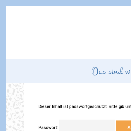
Skip
to
content
(Press
Enter)
The Good News Sin
Herzlich willkommen!
Das sind w
Dieser Inhalt ist passwortgeschützt. Bitte gib 
Passwort: