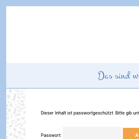
Skip
to
content
(Press
Enter)
The Good News Sin
Herzlich willkommen!
Das sind w
Dieser Inhalt ist passwortgeschützt. Bitte gib 
Passwort: