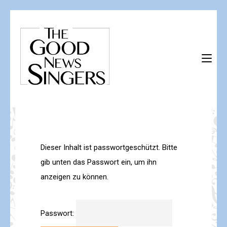
Skip
to
content
(Press
The Good News Singers
Herzlich willkommen!
Enter)
Dieser Inhalt ist passwortgeschützt. Bitte
gib unten das Passwort ein, um ihn
anzeigen zu können.
Passwort: